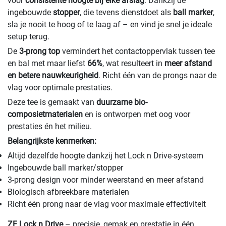
voor
consistente hoogte bij elke afslag
. Dankzij de
ingebouwde
stopper
, die tevens dienstdoet als
ball marker
,
sla je nooit te hoog of te laag af – en vind je snel je ideale
setup terug.
De
3-prong top
vermindert het contactoppervlak tussen tee
en bal met maar liefst
66%
, wat resulteert in
meer afstand
en betere nauwkeurigheid
. Richt één van de prongs naar de
vlag voor optimale prestaties.
Deze tee is gemaakt van
duurzame bio-
composietmaterialen
en is ontworpen met oog voor
prestaties én het milieu.
Belangrijkste kenmerken:
Altijd dezelfde hoogte dankzij het Lock n Drive-systeem
Ingebouwde ball marker/stopper
3-prong design voor minder weerstand en meer afstand
Biologisch afbreekbare materialen
Richt één prong naar de vlag voor maximale effectiviteit
ZF Lock n Drive
– precisie, gemak en prestatie in één