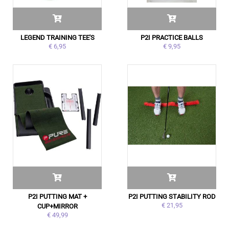
LEGEND TRAINING TEE'S
P2I PRACTICE BALLS
€ 6,95
€ 9,95
P2I PUTTING MAT +
P2I PUTTING STABILITY ROD
€ 21,95
CUP+MIRROR
€ 49,99