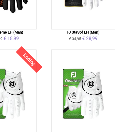
reme LH (Man)
FJ StaSof LH (Man)
€ 18,99
€ 28,99
99
€ 34,95
Korting