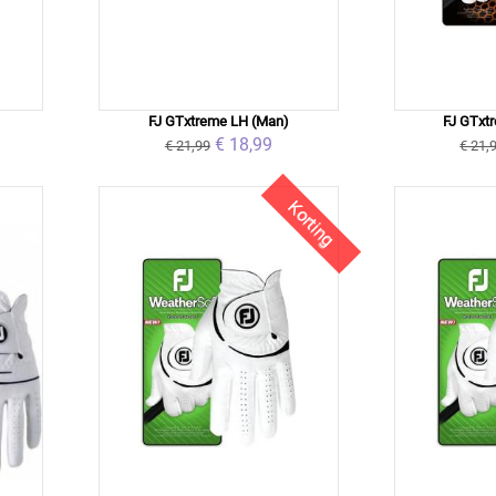
)
FJ GTxtreme LH (Man)
FJ GTxt
€ 18,99
€ 21,99
€ 21,
Korting